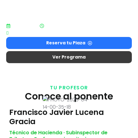
Una oportunidad para entender mejor cómo
funcionan los impuestos y afrontar con mayor
seguridad la próxima declaración de la renta.
23 de abril
19.00 - 20.00h
Online en directo
Reserva tu Plaza
Ver Programa
TU PROFESOR
Conoce al ponente
Francisco Javier Lucena
Gracia
Técnico de Hacienda · Subinspector de