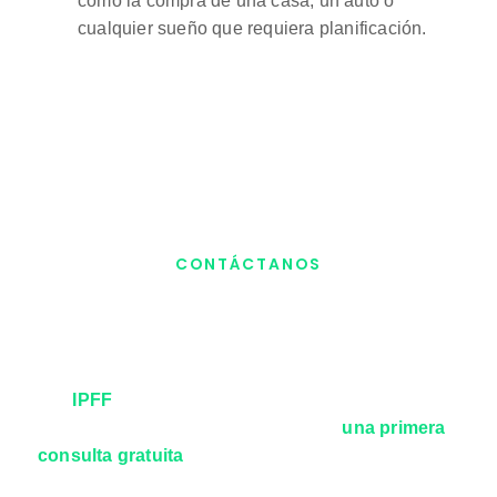
como la compra de una casa, un auto o
cualquier sueño que requiera planificación.
CONTÁCTANOS
¿Listo para planificar tu
futuro financiero familiar?
En
IPFF
, estamos comprometidos con tu bienestar
financiero y el de tu familia. Solicita
una primera
consulta gratuita
con nuestros expertos y descubre
cómo nuestras estrategias de ahorro pueden adaptarse