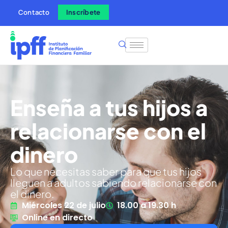
Contacto
Inscríbete
Enseña a tus hijos a
relacionarse con el
dinero
Lo que necesitas saber para que tus hijos
lleguen a adultos sabiendo relacionarse con
el dinero.
Miércoles 22 de julio
18.00 a 19.30 h
Online en directo