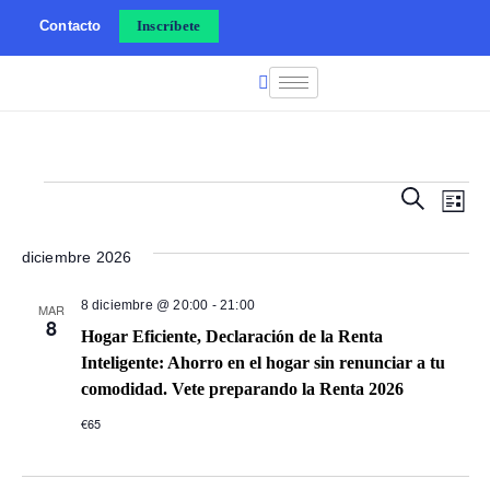
Contacto
Inscríbete
Nave
Na
Buscar
Lista
de
de
diciembre 2026
vi
búsq
8 diciembre @ 20:00
-
21:00
MAR
de
8
Hogar Eficiente, Declaración de la Renta
y
Inteligente: Ahorro en el hogar sin renunciar a tu
Ev
comodidad. Vete preparando la Renta 2026
vista
€65
de