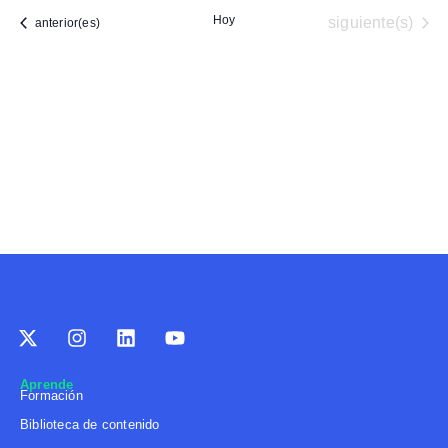
Event
Hoy
Eventos
siguiente(s)
Eventos
anterior(es)
Aprende
Formación
Biblioteca de contenido