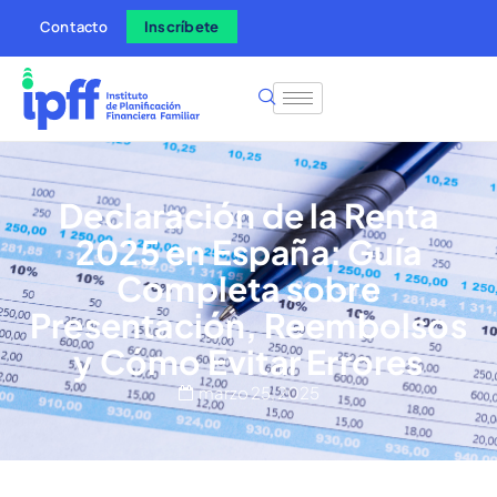
Contacto
Inscríbete
Declaración de la Renta
2025 en España: Guía
Completa sobre
Presentación, Reembolsos
y Cómo Evitar Errores
marzo 25, 2025